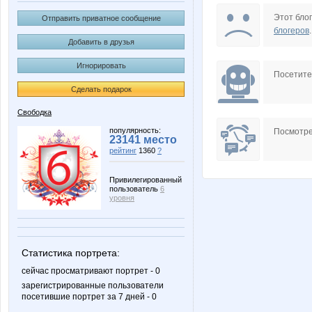
деклассированный элемент
лапоть
Этот блог
Отправить приватное сообщение
блогеров
.
Добавить в друзья
Игнорировать
Дружелюбный
Хрон
Посетит
Сделать подарок
Свободка
популярность:
Посмотре
23141 место
рейтинг
1360
?
Привилегированный
пользователь
6
уровня
Статистика портрета:
сейчас просматривают портрет - 0
зарегистрированные пользователи
посетившие портрет за 7 дней - 0