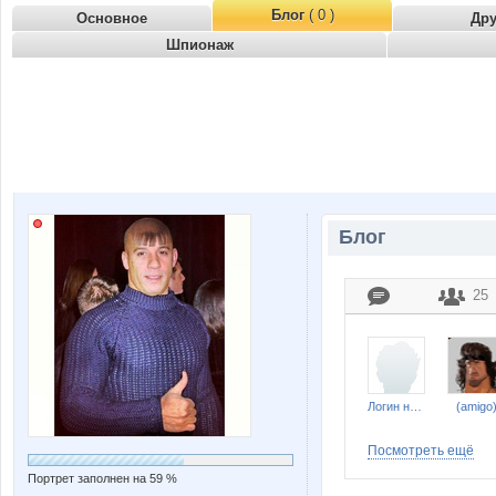
Блог
( 0 )
Основное
Др
Шпионаж
Блог
25
Логин не задан
(amigo
Посмотреть ещё
Портрет заполнен на 59 %